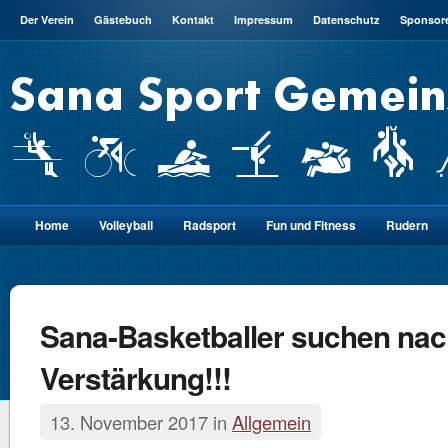
Der Verein
Gästebuch
Kontakt
Impressum
Datenschutz
Sponsor
Home
Volleyball
Radsport
Fun und Fitness
Rudern
Sana-Basketballer suchen na
Verstärkung!!!
13. November 2017 in
Allgemein