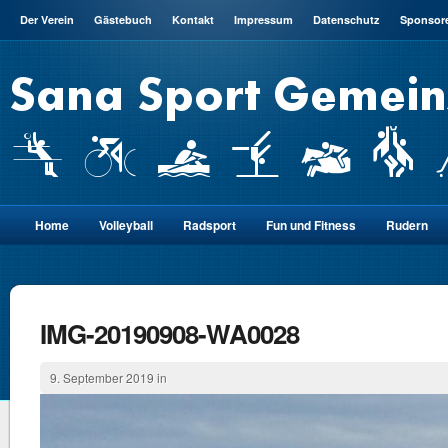
Der Verein
Gästebuch
Kontakt
Impressum
Datenschutz
Sponsor
Home
Volleyball
Radsport
Fun und Fitness
Rudern
IMG-20190908-WA0028
9. September 2019 in