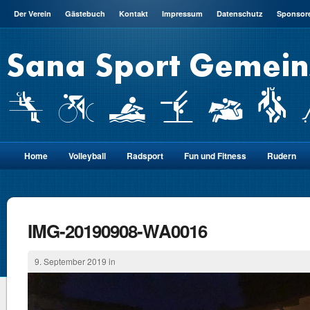
Der Verein
Gästebuch
Kontakt
Impressum
Datenschutz
Sponsor
Home
Volleyball
Radsport
Fun und Fitness
Rudern
IMG-20190908-WA0016
9. September 2019 in