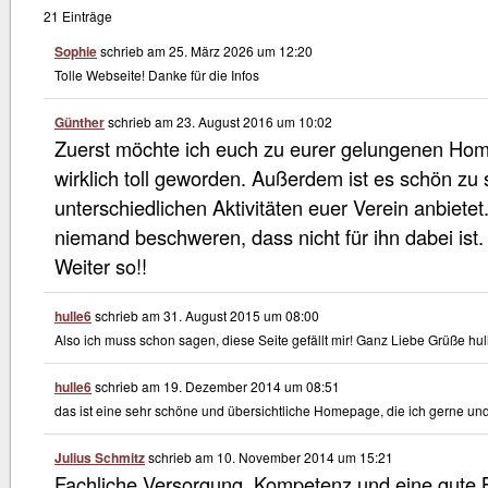
21 Einträge
Sophie
schrieb am
25. März 2026
um
12:20
Tolle Webseite! Danke für die Infos
Günther
schrieb am
23. August 2016
um
10:02
Zuerst möchte ich euch zu eurer gelungenen Home
wirklich toll geworden. Außerdem ist es schön zu
unterschiedlichen Aktivitäten euer Verein anbietet.
niemand beschweren, dass nicht für ihn dabei ist. I
Weiter so!!
hulle6
schrieb am
31. August 2015
um
08:00
Also ich muss schon sagen, diese Seite gefällt mir! Ganz Liebe Grüße hul
hulle6
schrieb am
19. Dezember 2014
um
08:51
das ist eine sehr schöne und übersichtliche Homepage, die ich gerne u
Julius Schmitz
schrieb am
10. November 2014
um
15:21
Fachliche Versorgung, Kompetenz und eine gute 