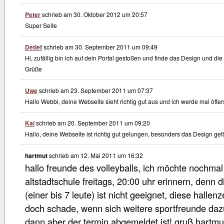
Peter
schrieb am
30. Oktober 2012
um
20:57
Super Seite
Detlef
schrieb am
30. September 2011
um
09:49
Hi, zufällig bin ich auf dein Portal gestoßen und finde das Design und die
Grüße
Uwe
schrieb am
23. September 2011
um
07:37
Hallo Webbi, deine Webseite sieht richtig gut aus und ich werde mal öfte
Kai
schrieb am
20. September 2011
um
09:20
Hallo, deine Webseite ist richtig gut gelungen, besonders das Design gefä
hartmut
schrieb am
12. Mai 2011
um
16:32
hallo freunde des volleyballs, ich möchte nochmal
altstadtschule freitags, 20:00 uhr erinnern, denn d
(einer bis 7 leute) ist nicht geeignet, diese hallenz
doch schade, wenn sich weitere sportfreunde daz
dann aber der termin abgemeldet ist! gruß hartmu